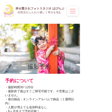
​幸せ愛されフォトスタジオ はぴらぶ
​自然光がふんわり優しく幸せを包む
​撮影予約
​予約について
・撮影時間30~120分
・撮影終了後はすぐご帰宅可能です。※営業はござ
いません。
・後日納品：オンラインアルバムで納品（１週間以
内）
​・人数が増えても追加料金なし
​・6ヶ月先まで予約可能！